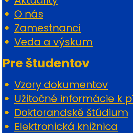
O nás
Zamestnanci
Veda a výskum
Pre študentov
Vzory dokumentov
Užitočné informácie k p
Doktorandské štúdium
Elektronická knižnica