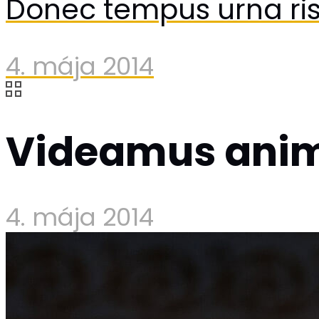
Donec tempus urna ri
4. mája 2014
Videamus anim
4. mája 2014