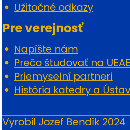
Užitočné odkazy
Pre verejnosť
Napíšte nám
Prečo študovať na UEA
Priemyselní partneri
História katedry a Ústa
Vyrobil Jozef Bendík 2024