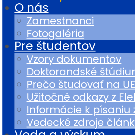
O nás
Zamestnanci
Fotogaléria
Pre študentov
Vzory dokumentov
Doktorandské štúdi
Prečo študovať na U
Užitočné odkazy z Ele
Informácie k písaniu
Vedecké zdroje článk
Veda a výskum