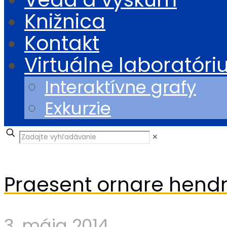
Knižnica
Kontakt
Virtuálne laboratór
Interaktívne grafy
Exkurzie
✕
Praesent ornare hendre
3. mája 2014