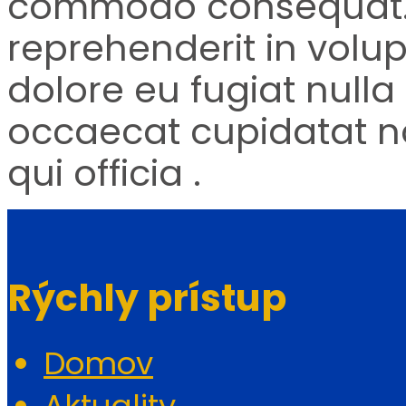
commodo consequat. D
reprehenderit in volup
dolore eu fugiat nulla 
occaecat cupidatat no
qui officia .
Rýchly prístup
Domov
Aktuality