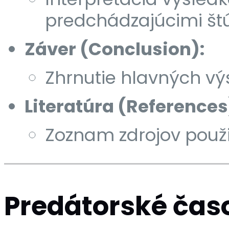
predchádzajúcimi št
Záver (Conclusion):
Zhrnutie hlavných výs
Literatúra (References
Zoznam zdrojov použit
Predátorské čas