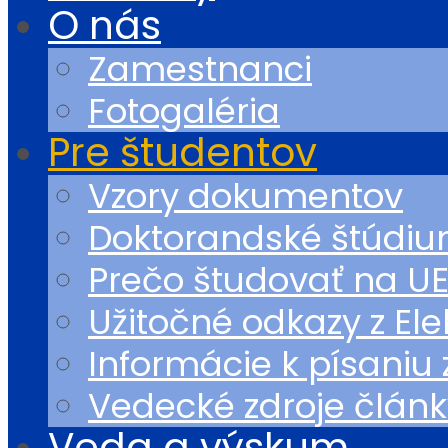
O nás
Zamestnanci
Fotogaléria
Pre študentov
Vzory dokumentov
Doktorandské štúdi
Prečo študovať na U
Užitočné odkazy z Ele
Informácie k písaniu
Vedecké zdroje článk
Veda a výskum