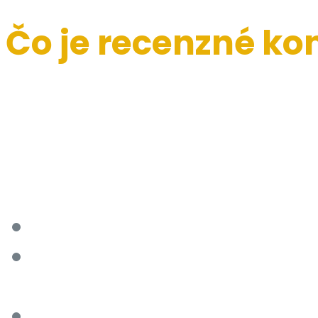
Čo je recenzné ko
Recenzné konanie (peer-r
článku nezávislými odborn
cieľom je zabezpečiť kvali
dôveryhodnosť článku. Re
Originalitu:
Či článok p
Kvalitu metodológie:
Č
spoľahlivé.
Konzistentnosť:
Či sú 