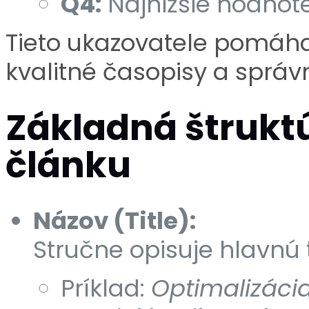
Q4:
Najnižšie hodnot
Tieto ukazovatele pomáha
kvalitné časopisy a správ
Základná štrukt
článku
Názov (Title):
Stručne opisuje hlavn
Príklad:
Optimalizácia