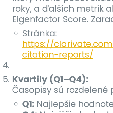
roky, a ďalších metrik 
Eigenfactor Score. Zarad
Stránka:
https://clarivate.co
citation-reports/
Kvartily (Q1–Q4):
Časopisy sú rozdelené p
Q1:
Najlepšie hodnote