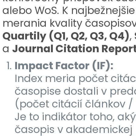
alebo WoS. K najbežnejš
merania kvality časopiso
Quartily (Q1, Q2, Q3, Q4)
,
a
Journal Citation Repor
Impact Factor (IF):
Index meria počet citác
časopise dostali v pre
(počet citácií článkov 
Je to indikátor toho, ak
časopis v akademickej 