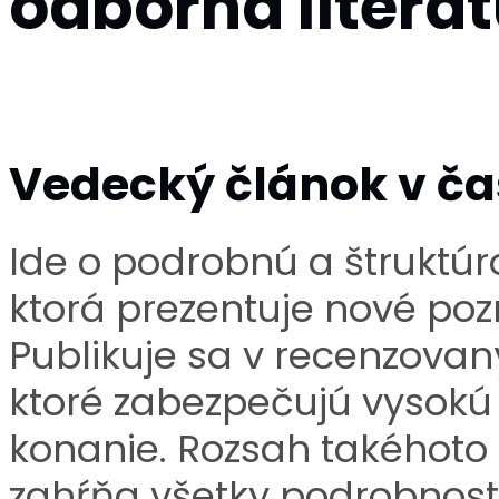
odborná litera
Vedecký článok v ča
Ide o podrobnú a štruktú
ktorá prezentuje nové po
Publikuje sa v recenzova
ktoré zabezpečujú vysokú
konanie. Rozsah takéhoto
zahŕňa všetky podrobnos