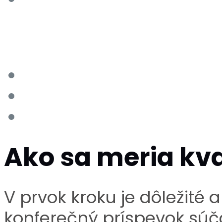
dôkazmi.
Výsledkom recenzného ko
Prijatie článku bez zmie
Prijatie s podmienkou ú
Zamietnutie článku.
Ako sa meria kva
V prvok kroku je dôležité 
konferečný príspevok súč