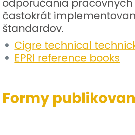
odporúčania pracovných 
častokrát implementovan
štandardov.
Cigre technical techni
EPRI reference books
Formy publikovan
Open Access (OA):
Model, pri ktorom sú člán