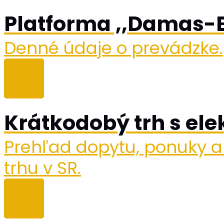
Platforma ,,Damas-
Denné údaje o prevádzke.
Krátkodobý trh s ele
Prehľad dopytu, ponuky a
trhu v SR.