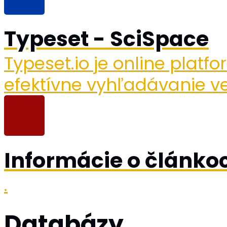
Typeset - SciSpace
Typeset.io je online platf
efektívne vyhľadávanie 
Informácie o článkoc
.
Databázy