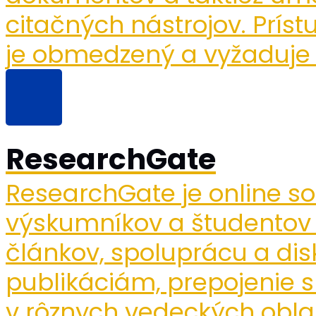
citačných nástrojov. Prís
je obmedzený a vyžaduje p
ResearchGate
ResearchGate je online so
výskumníkov a študentov
článkov, spoluprácu a dis
publikáciám, prepojenie 
v rôznych vedeckých obla