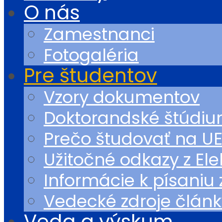
O nás
Zamestnanci
Fotogaléria
Pre študentov
Vzory dokumentov
Doktorandské štúdi
Prečo študovať na U
Užitočné odkazy z Ele
Informácie k písaniu
Vedecké zdroje článk
Veda a výskum