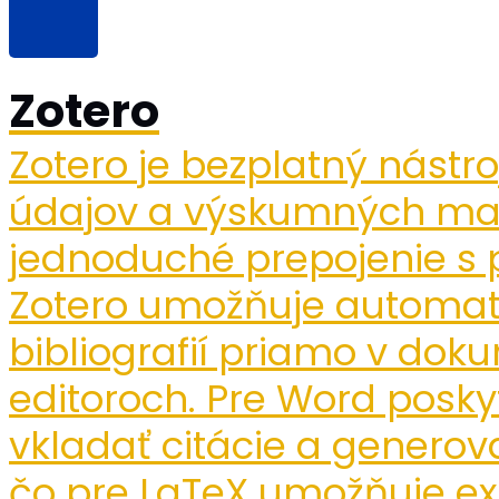
Zotero
Zotero je bezplatný nástro
údajov a výskumných mat
jednoduché prepojenie s
Zotero umožňuje automatic
bibliografií priamo v dok
editoroch. Pre Word posky
vkladať citácie a generova
čo pre LaTeX umožňuje ex