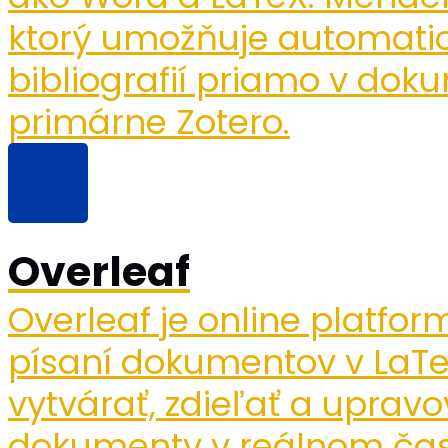
ktorý umožňuje automatick
bibliografií priamo v d
primárne Zotero.
Overleaf
Overleaf je online platfo
písaní dokumentov v LaT
vytvárať, zdieľať a uprav
dokumenty v reálnom čase