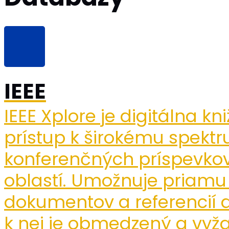
IEEE
IEEE Xplore je digitálna kn
prístup k širokému spektr
konferenčných príspevkov
oblastí. Umožnuje priam
dokumentov a referencií d
k nej je obmedzený a vyža