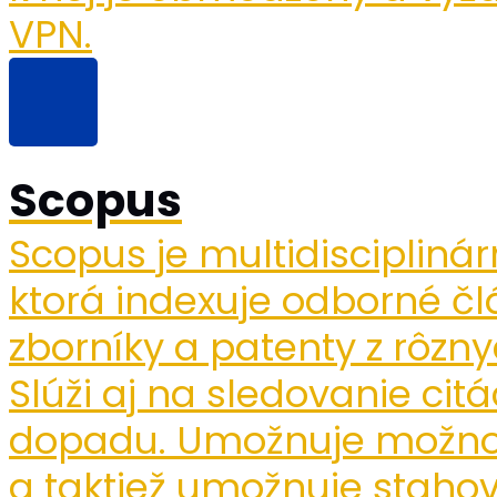
VPN.
Scopus
Scopus je multidiscipliná
ktorá indexuje odborné čl
zborníky a patenty z rôzny
Slúži aj na sledovanie ci
dopadu. Umožnuje možno
a taktiež umožnuje stahov