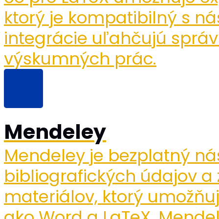
ktorý je kompatibilný s ná
integrácie uľahčujú správ
výskumných prác.
Mendeley
Mendeley je bezplatný ná
bibliografických údajov 
materiálov, ktorý umožňu
ako Word a LaTeX. Mendel