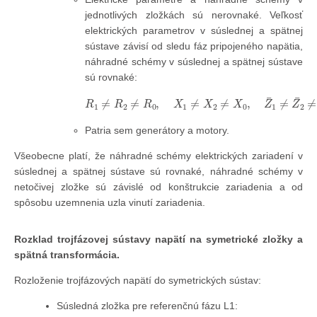
jednotlivých zložkách sú nerovnaké. Veľkosť
elektrických parametrov v súslednej a spätnej
sústave závisí od sledu fáz pripojeného napätia,
náhradné schémy v súslednej a spätnej sústave
sú rovnaké:
R
1
≠
R
2
≠
R
0
,
X
1
≠
X
2
≠
X
0
,
Z
¯
1
≠
Z
¯
2
≠
Z
¯
0
Patria sem generátory a motory.
Všeobecne platí, že náhradné schémy elektrických zariadení v
súslednej a spätnej sústave sú rovnaké, náhradné schémy v
netočivej zložke sú závislé od konštrukcie zariadenia a od
spôsobu uzemnenia uzla vinutí zariadenia.
Rozklad trojfázovej sústavy napätí na symetrické zložky a
spätná transformácia.
Rozloženie trojfázových napätí do symetrických sústav:
Súsledná zložka pre referenčnú fázu L1: