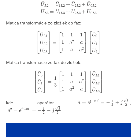
Matica transformácie zo zložiek do fáz:
[
U
¯
L
1
U
¯
L
2
U
¯
L
3
]
=
[
1
1
1
1
a
2
a
1
a
a
2
]
[
U
¯
0
U
¯
1
U
¯
2
]
Matica transformácie zo fáz do zložiek:
[
U
¯
0
U
¯
1
U
¯
2
]
=
1
3
[
1
1
1
1
a
a
2
1
a
2
a
]
[
U
¯
L
1
U
¯
L
2
U
¯
L
3
]
a
=
e
j
120
°
=
−
1
2
+
j
3
2
kde operátor
,
a
2
=
e
j
240
°
=
−
1
2
−
j
3
2
.