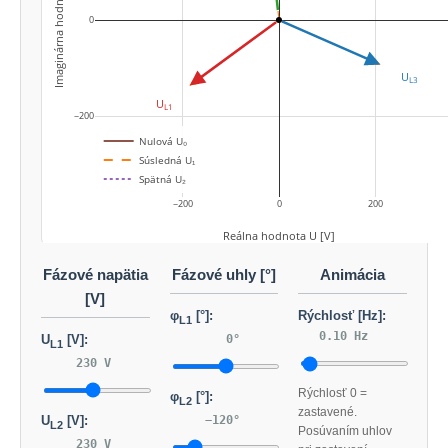
Imaginárna hodnota U [V]
0
−200
Nulová U₀
U
Súsledná U₁
L1
Spätná U₂
−200
0
200
Reálna hodnota U [V]
Fázové napätia
Fázové uhly [°]
Animácia
[V]
φ
[°]:
Rýchlosť [Hz]:
L1
0.10 Hz
0°
U
[V]:
L1
230 V
Rýchlosť 0 =
φ
[°]:
L2
zastavené.
−120°
U
[V]:
L2
Posúvaním uhlov
230 V