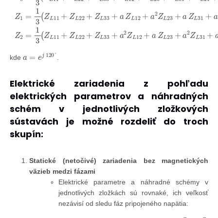
a
=
e
j
120
°
kde
.
Elektrické zariadenia z pohľadu
elektrických parametrov a náhradných
schém v jednotlivých zložkových
sústavách je možné rozdeliť do troch
skupín:
Statické (netočivé) zariadenia bez magnetických
väzieb medzi fázami
Elektrické parametre a náhradné schémy v
jednotlivých zložkách sú rovnaké, ich veľkosť
nezávisí od sledu fáz pripojeného napätia:
R
1
=
R
2
=
R
0
,
X
1
=
X
2
=
X
0
,
Z
¯
1
=
Z
¯
2
=
Z
¯
0