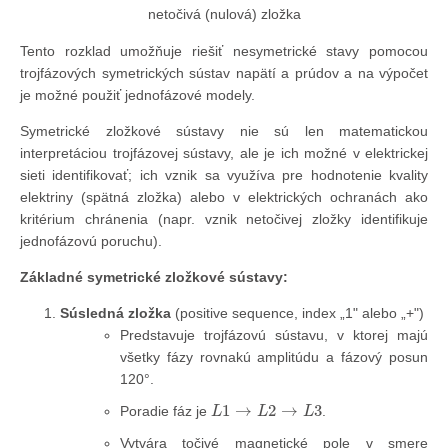
netočivá (nulová) zložka
Tento rozklad umožňuje riešiť nesymetrické stavy pomocou
trojfázových symetrických sústav napätí a prúdov a na výpočet
je možné použiť jednofázové modely.
Symetrické zložkové sústavy nie sú len matematickou
interpretáciou trojfázovej sústavy, ale je ich možné v elektrickej
sieti identifikovať; ich vznik sa využíva pre hodnotenie kvality
elektriny (spätná zložka) alebo v elektrických ochranách ako
kritérium chránenia (napr. vznik netočivej zložky identifikuje
jednofázovú poruchu).
Základné symetrické zložkové sústavy:
Súsledná zložka
(positive sequence, index „1" alebo „+")
Predstavuje trojfázovú sústavu, v ktorej majú
všetky fázy rovnakú amplitúdu a fázový posun
120°.
L
1
→
L
2
→
L
3
Poradie fáz je
.
Vytvára točivé magnetické pole v smere