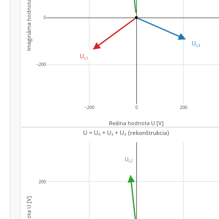
Imaginárna hodnota U [V]
L3
0
−200
U
L1
−200
0
200
Reálna hodnota U [V]
U = U₀ + U₁ + U₂ (rekonštrukcia)
U
200
L2
U
L3