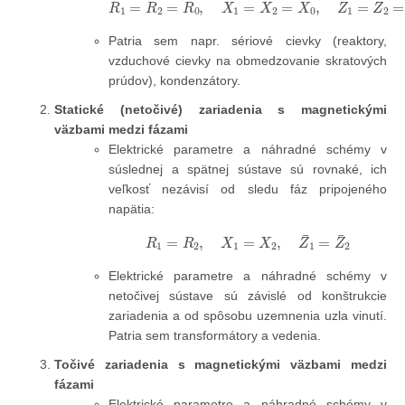
Patria sem napr. sériové cievky (reaktory,
vzduchové cievky na obmedzovanie skratových
prúdov), kondenzátory.
Statické (netočivé) zariadenia s magnetickými
väzbami medzi fázami
Elektrické parametre a náhradné schémy v
súslednej a spätnej sústave sú rovnaké, ich
veľkosť nezávisí od sledu fáz pripojeného
napätia:
R
1
=
R
2
,
X
1
=
X
2
,
Z
¯
1
=
Z
¯
2
Elektrické parametre a náhradné schémy v
netočivej sústave sú závislé od konštrukcie
zariadenia a od spôsobu uzemnenia uzla vinutí.
Patria sem transformátory a vedenia.
Točivé zariadenia s magnetickými väzbami medzi
fázami
Elektrické parametre a náhradné schémy v