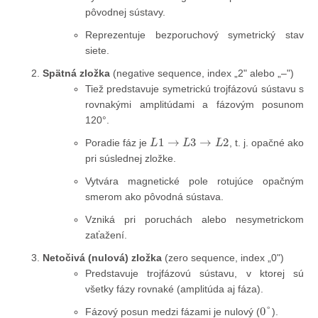
pôvodnej sústavy.
Reprezentuje bezporuchový symetrický stav
siete.
Spätná zložka
(negative sequence, index „2" alebo „–")
Tiež predstavuje symetrickú trojfázovú sústavu s
rovnakými amplitúdami a fázovým posunom
120°.
L
1
→
L
3
→
L
2
Poradie fáz je
, t. j. opačné ako
pri súslednej zložke.
Vytvára magnetické pole rotujúce opačným
smerom ako pôvodná sústava.
Vzniká pri poruchách alebo nesymetrickom
zaťažení.
Netočivá (nulová) zložka
(zero sequence, index „0")
Predstavuje trojfázovú sústavu, v ktorej sú
všetky fázy rovnaké (amplitúda aj fáza).
0
°
Fázový posun medzi fázami je nulový (
).