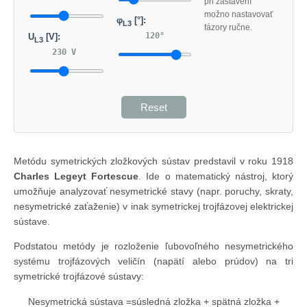
pri zastavení
možno nastavovať
φ
[°]:
L3
fázory ručne.
120°
U
[V]:
L3
230 V
Reset
Metódu symetrických zložkových sústav predstavil v roku 1918
Charles Legeyt Fortescue
. Ide o matematický nástroj, ktorý
umožňuje analyzovať nesymetrické stavy (napr. poruchy, skraty,
nesymetrické zaťaženie) v inak symetrickej trojfázovej elektrickej
sústave.
Podstatou metódy je rozloženie ľubovoľného nesymetrického
systému trojfázových veličín (napätí alebo prúdov) na tri
symetrické trojfázové sústavy:
Nesymetrická sústava =súsledná zložka + spätná zložka +