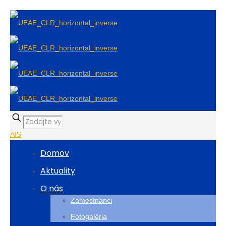
AIS
Domov
Aktuality
O nás
Zamestnanci
Fotogaléria