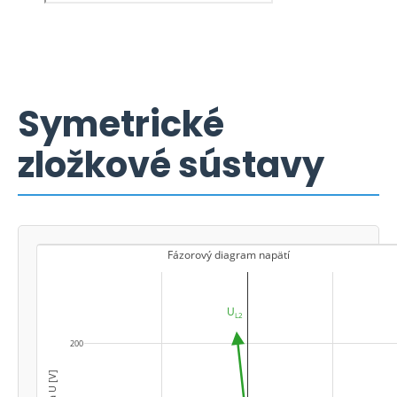
Symetrické
zložkové sústavy
Fázorový diagram napätí
200
U
L2
U