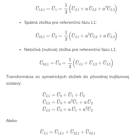
U
¯
1
L
1
=
U
¯
1
=
1
3
(
U
¯
L
1
+
a
U
¯
L
2
+
a
2
U
¯
L
3
)
Spätná zložka pre referenčnú fázu L1:
U
¯
2
L
1
=
U
¯
2
=
1
3
(
U
¯
L
1
+
a
2
U
¯
L
2
+
a
U
¯
L
3
)
Netočivá (nulová) zložka pre referenčnú fázu L1:
U
¯
0
L
1
=
U
¯
0
=
1
3
(
U
¯
L
1
+
U
¯
L
2
+
U
¯
L
3
)
Transformácia zo symetrických zložiek do pôvodnej trojfázovej
sústavy:
U
¯
L
1
=
U
¯
0
+
U
¯
1
+
U
¯
2
U
¯
L
2
=
U
¯
0
+
a
2
U
¯
1
+
a
U
¯
2
U
¯
L
3
=
U
¯
0
Alebo:
U
¯
L
1
=
U
¯
1
L
1
+
U
¯
2
L
1
+
U
¯
0
L
1
U
¯
L
2
=
U
¯
1
L
2
+
U
¯
2
L
2
+
U
¯
0
L
2