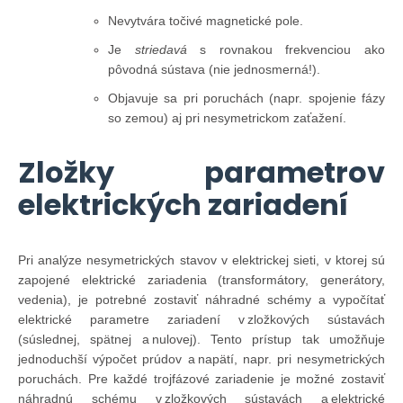
Nevytvára točivé magnetické pole.
Je
striedavá
s rovnakou frekvenciou ako
pôvodná sústava (nie jednosmerná!).
Objavuje sa pri poruchách (napr. spojenie fázy
so zemou) aj pri nesymetrickom zaťažení.
Zložky parametrov
elektrických zariadení
Pri analýze nesymetrických stavov v elektrickej sieti, v ktorej sú
zapojené elektrické zariadenia (transformátory, generátory,
vedenia), je potrebné zostaviť náhradné schémy a vypočítať
elektrické parametre zariadení v zložkových sústavách
(súslednej, spätnej a nulovej). Tento prístup tak umožňuje
jednoduchší výpočet prúdov a napätí, napr. pri nesymetrických
poruchách. Pre každé trojfázové zariadenie je možné zostaviť
náhradnú schému v zložkových sústavách a elektrické