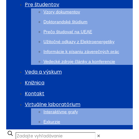
Pre študentov
Vzory dokumentov
Doktorandské štúdium
Prečo študovať na UEAE
Užitočné odkazy z Elektroenergetiky
Informácie k písaniu záverečných prác
Vedecké zdroje články a konferencie
Veda a výskum
Knižnica
Kontakt
Virtuálne laboratórium
Interaktívne grafy
Exkurzie
✕